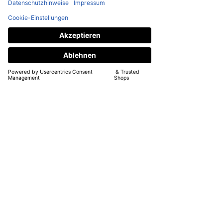
Hier findest Du weitere Infos zu den
Softstangen:
https://www.merk-store.de/post/faq-
softstangen-was-du-ueber-unsere-
softstangen-wissen-solltest
Rücknahmen und Widerrufsrecht
Widerruf möglich innerhalb 4 Wochen
nach dem Kauf.
Käufer zahlt Rücksendkosten.
Ähnliche
Produkte
Sale
Sale