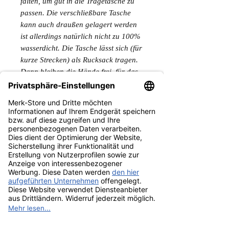
falten, um gut in die Tragetasche zu
passen. Die verschließbare Tasche
kann auch draußen gelagert werden
ist allerdings natürlich nicht zu 100%
wasserdicht. Die Tasche lässt sich (für
kurze Strecken) als Rucksack tragen.
Dann bleiben die Hände frei, für das
Pferd und das restliche Equipment :-).
Aus 650er LKW-Plane genäht mit
Schaumstoff RG25/44 gefüllt. Super
robust und witterungsbeständig.
Die Farbe der Nähte kann abweichen.
Gewicht des kompletten Sets mit
Tasche: ca. 8kg.
Achtung! Kein Versand an eine
Packstation möglich.