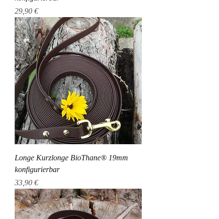
Preis
29,90 €
Longe Kurzlonge BioThane® 19mm
konfigurierbar
Preis
33,90 €