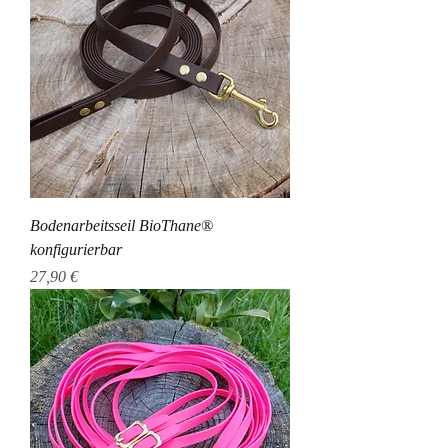
Bodenarbeitsseil BioThane®
konfigurierbar
Preis
27,90 €