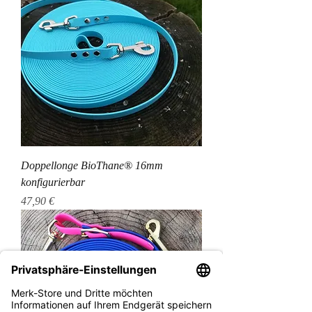
Doppellonge BioThane® 16mm
konfigurierbar
Preis
47,90 €