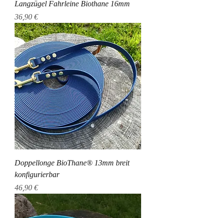
Langzügel Fahrleine Biothane 16mm
Preis
36,90 €
Doppellonge BioThane® 13mm breit
konfigurierbar
Preis
46,90 €