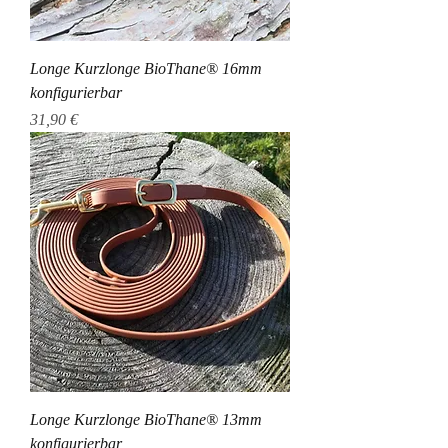
Longe Kurzlonge BioThane® 16mm
konfigurierbar
Preis
31,90 €
Longe Kurzlonge BioThane® 13mm
konfigurierbar