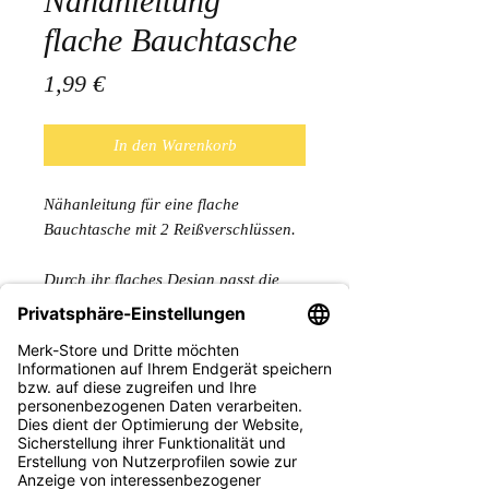
Nähanleitung
flache Bauchtasche
Preis
1,99 €
In den Warenkorb
Nähanleitung für eine flache
Bauchtasche mit 2 Reißverschlüssen.
Durch ihr flaches Design passt die
Tasche prima auch unter die Jacke.
Für mich ist sie ein absolutes "Must-
have" beim täglichen Hundegassi. Im
vorderen Fach der Haustürschlüssel
und im hinteren Fach das Handy :-).
Das Video Tutorial findest Du auf
meinem YouTube Kanal Sarah Merk