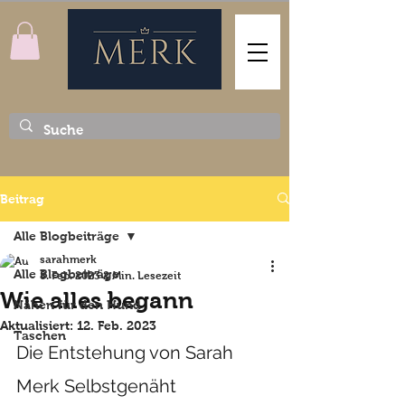
Beitrag
Alle Blogbeiträge
sarahmerk
Alle Blogbeiträge
8. Feb. 2023
2 Min. Lesezeit
Wie alles begann
Nähen für den Hund
Aktualisiert:
12. Feb. 2023
Taschen
Die Entstehung von Sarah 
Merk Selbstgenäht