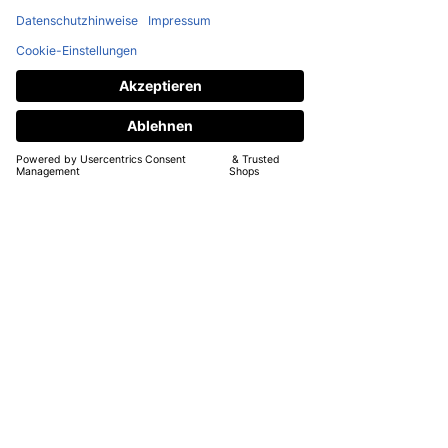
Fan von Ebay und Ebay 
Kleinanzeigen und habe da immer 
gerne alles verkauft, was bei mir nur 
rum gestanden ist. Schnell machte 
ich ein paar Bilder von den 
Softstangen und gab eine Anzeige 
bei Kleinanzeigen auf.
Keine 24 Stunden später war das 
erste Set online verkauft. 
"Mmh, da scheint wohl ein Markt zu 
sein!" Noch im selben Jahr meldete 
ich ein zweites Gewerbe an und 
nannte es SARAH MERK 
SELBSTGENÄHT.